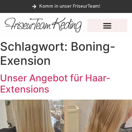
Komm in unser FriseurTeam!
Schlagwort:
Boning-
Exension
Unser Angebot für Haar-
Extensions