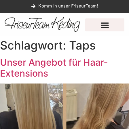
Komm in unser FriseurTeam!
Schlagwort:
Taps
Unser Angebot für Haar-
Extensions