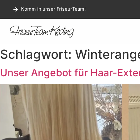
Komm in unser FriseurTeam!
Schlagwort:
Winterang
Unser Angebot für Haar-Exte